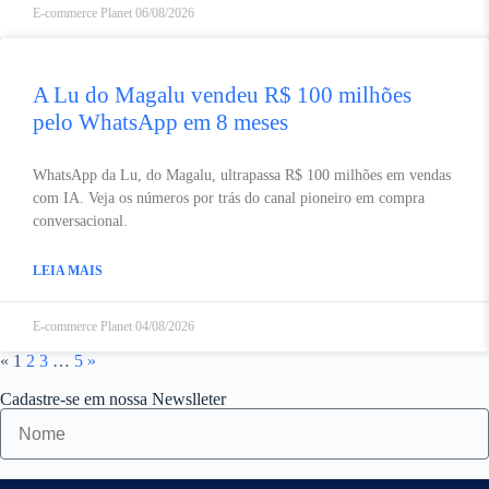
E-commerce Planet
06/08/2026
A Lu do Magalu vendeu R$ 100 milhões
pelo WhatsApp em 8 meses
WhatsApp da Lu, do Magalu, ultrapassa R$ 100 milhões em vendas
com IA. Veja os números por trás do canal pioneiro em compra
conversacional.
LEIA MAIS
E-commerce Planet
04/08/2026
«
1
2
3
…
5
»
Cadastre-se em nossa Newslleter