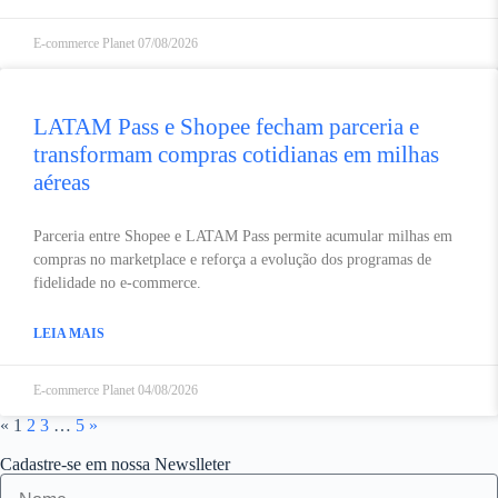
E-commerce Planet
07/08/2026
LATAM Pass e Shopee fecham parceria e
transformam compras cotidianas em milhas
aéreas
Parceria entre Shopee e LATAM Pass permite acumular milhas em
compras no marketplace e reforça a evolução dos programas de
fidelidade no e-commerce.
LEIA MAIS
E-commerce Planet
04/08/2026
«
1
2
3
…
5
»
Cadastre-se em nossa Newslleter