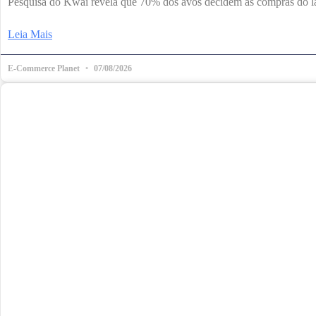
Pesquisa do Kwai revela que 70% dos avós decidem as compras do lar
Leia Mais
E-Commerce Planet
07/08/2026