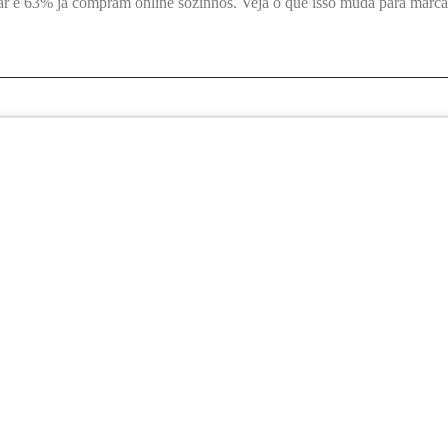
 e 63% já compram online sozinhos. Veja o que isso muda para marcas 