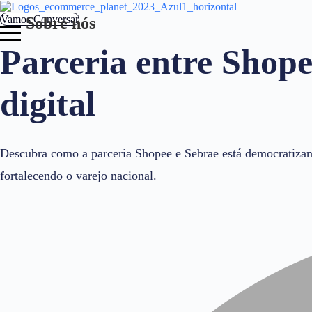
Pular
para
Vamos Conversar
Sobre nós
o
conteúdo
Parceria entre Shope
digital
Descubra como a parceria Shopee e Sebrae está democratizan
fortalecendo o varejo nacional.