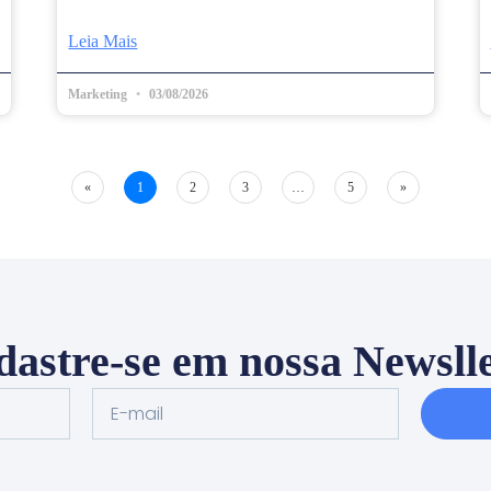
Leia Mais
Marketing
03/08/2026
«
1
2
3
…
5
»
astre-se em nossa Newsll